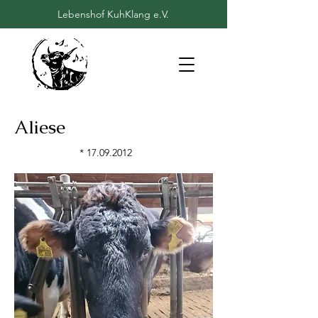
Lebenshof KuhKlang e.V.
Aliese
*
17.09.2012