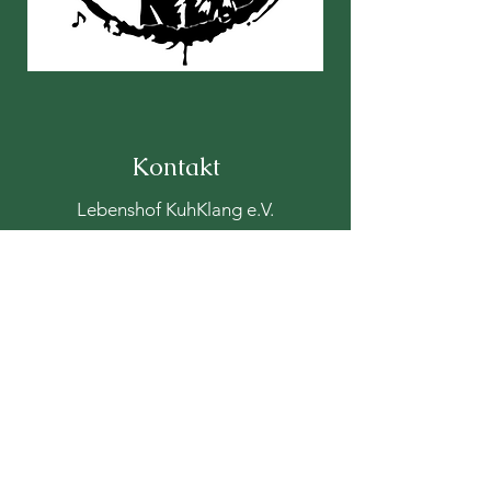
Kontakt
Lebenshof KuhKlang e.V.
Langweg 1
87660 Irsee
kuhklang1@web.de
08341-9605450