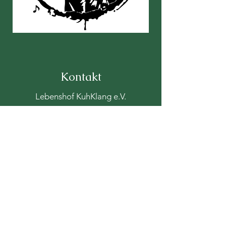
Kontakt
Lebenshof KuhKlang e.V.
Langweg 1
87660 Irsee
kuhklang1@web.de
08341-9605450