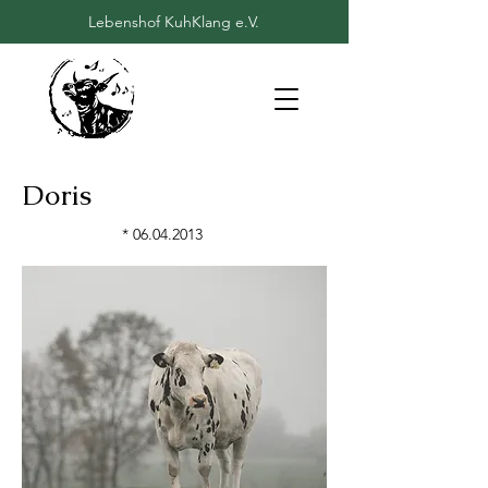
Lebenshof KuhKlang e.V.
Doris
*
06.04.2013